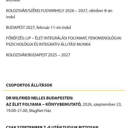
KOLOZSVÁR/SZÉKELYUDVARHELY 2026 – 2027, október 8-án
indul
BUDAPEST 2027, február 11-én indul
FŐKÉPZÉS: LIP – ÉLET INTEGRÁLÁSI FOLYAMAT, FENOMENOLÓGIAI
PSZICHOLÓGIA ÉS INTEGRATíV ÁLLíTÁSI MUNKA
KOLOZSVÁR/BUDAPEST 2025 – 2027
További információk
CSOPORTOS ÁLLíTÁSOK
DR WILFRIED NELLES BUDAPESTEN:
AZ ÉLET FOLYAMA – KÖNYVBEMUTATÓ,
2026, szeptember 23,
19.00-21.00, MagNet Ház
CSAK SZEPTEMBER 7.-E UTÁN TUDJUK BIZTOSAN