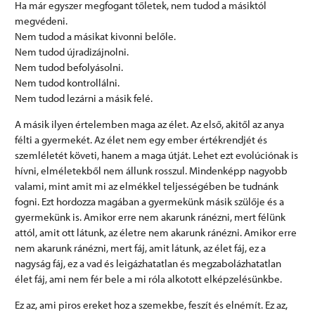
Ha már egyszer megfogant tőletek, nem tudod a másiktól
megvédeni.
Nem tudod a másikat kivonni belőle.
Nem tudod újradizájnolni.
Nem tudod befolyásolni.
Nem tudod kontrollálni.
Nem tudod lezárni a másik felé.
A másik ilyen értelemben maga az élet. Az első, akitől az anya
félti a gyermekét. Az élet nem egy ember értékrendjét és
szemléletét követi, hanem a maga útját. Lehet ezt evolúciónak is
hívni, elméletekből nem állunk rosszul. Mindenképp nagyobb
valami, mint amit mi az elmékkel teljességében be tudnánk
fogni. Ezt hordozza magában a gyermekünk másik szülője és a
gyermekünk is. Amikor erre nem akarunk ránézni, mert félünk
attól, amit ott látunk, az életre nem akarunk ránézni. Amikor erre
nem akarunk ránézni, mert fáj, amit látunk, az élet fáj, ez a
nagyság fáj, ez a vad és leigázhatatlan és megzabolázhatatlan
élet fáj, ami nem fér bele a mi róla alkotott elképzelésünkbe.
Ez az, ami piros ereket hoz a szemekbe, feszít és elnémít. Ez az,