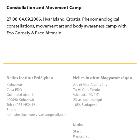
Constellation and Movement Camp
27.08-04.09.2006, Hvar Island, Croatia, Phenomenological
constellations, movement art and body awareness camp with
Edo Gergely & Paco Alfonsin
CONSTELLATION AND MOVEMENT CAMP AT ADRIA 2026
Nelles Institut Erdélyben
Nelles Institut Magyarországon
Kolozsvár
Ars et Vita Alapítvány
Casa EDO
To Hi Gan Zendo
Gutinului utca, 11
Váci utca 40. 1/7,
400090 Kolozsvár
23-as kapucsengő
Tel: +40751450416
1056 Budapest
Email:
nellesinstituttransylvania
@gmail.com
Links
Start
Kapcsolat