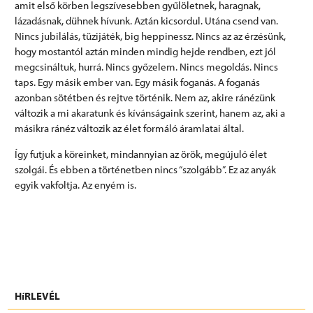
amit első körben legszívesebben gyűlöletnek, haragnak,
lázadásnak, dühnek hívunk. Aztán kicsordul. Utána csend van.
Nincs jubilálás, tüzijáték, big heppinessz. Nincs az az érzésünk,
hogy mostantól aztán minden mindig hejde rendben, ezt jól
megcsináltuk, hurrá. Nincs győzelem. Nincs megoldás. Nincs
taps. Egy másik ember van. Egy másik foganás. A foganás
azonban sötétben és rejtve történik. Nem az, akire ránézünk
változik a mi akaratunk és kívánságaink szerint, hanem az, aki a
másikra ránéz változik az élet formáló áramlatai által.
Így futjuk a köreinket, mindannyian az örök, megújuló élet
szolgái. És ebben a történetben nincs “szolgább”. Ez az anyák
egyik vakfoltja. Az enyém is.
HíRLEVÉL