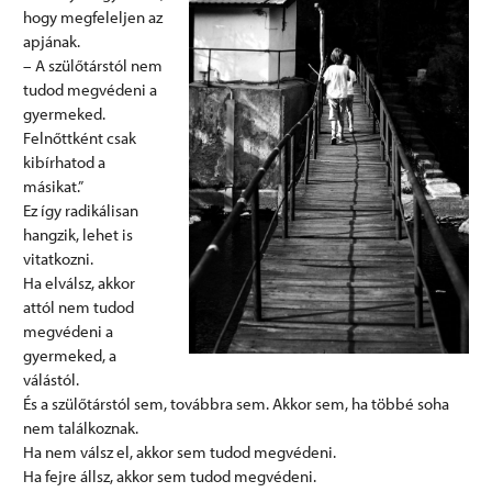
hogy megfeleljen az
apjának.
– A szülőtárstól nem
tudod megvédeni a
gyermeked.
Felnőttként csak
kibírhatod a
másikat.”
Ez így radikálisan
hangzik, lehet is
vitatkozni.
Ha elválsz, akkor
attól nem tudod
megvédeni a
gyermeked, a
válástól.
És a szülőtárstól sem, továbbra sem. Akkor sem, ha többé soha
nem találkoznak.
Ha nem válsz el, akkor sem tudod megvédeni.
Ha fejre állsz, akkor sem tudod megvédeni.