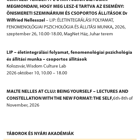
MEGMONDANI, HOGY MEG LESZ-E TARTVA AZ ESEMÉNY:
ÖNISMERETI SZEMINÁRIUM ÉS CSOPORTOS ÁLLíTÁSOK Dr
Wilfried Nellesszel
– LIP: ÉLETINTEGRÁLÁSI FOLYAMAT,
FENOMENOLÓGIAI PSZICHOLÓGIA ÉS ÁLLíTÁSI MUNKA
,
2026,
szeptember 26, 10.00-18.00, MagNet Ház, Juhar terem
LIP – életintegrálási folyamat, fenomenológiai pszichológia
és állítási munka – csoportos állítások
Kolozsvár, Wisdom Culture Lab
2026 október 10, 10.00 – 18.00
MALTE NELLES AT CLUJ: BEING YOURSELF – LECTURES AND
CONSTELLATION WITH THE NEW FORMAT: THE SELF,
6th-8th of
November, 2026
További információk
TÁBOROK ÉS NYÁRI AKADÉMIÁK