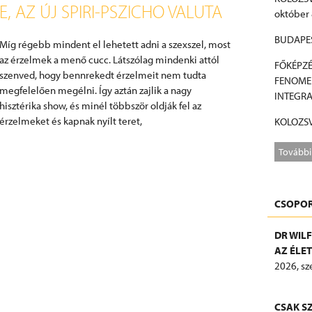
, AZ ÚJ SPIRI-PSZICHO VALUTA
október 
BUDAPEST
Míg régebb mindent el lehetett adni a szexszel, most
az érzelmek a menő cucc. Látszólag mindenki attól
FŐKÉPZÉ
szenved, hogy bennrekedt érzelmeit nem tudta
FENOMEN
megfelelően megélni. Így aztán zajlik a nagy
INTEGRA
hisztérika show, és minél többször oldják fel az
érzelmeket és kapnak nyílt teret,
KOLOZSV
További
CSOPOR
DR WIL
AZ ÉLE
2026, sz
CSAK S