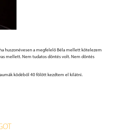
l ha huszonévesen a megfelelő Béla mellett kötelezem
s mellett. Nem tudatos döntés volt. Nem döntés
aumák ködéből 40 fölött kezdtem el kilátni.
ÁGOT