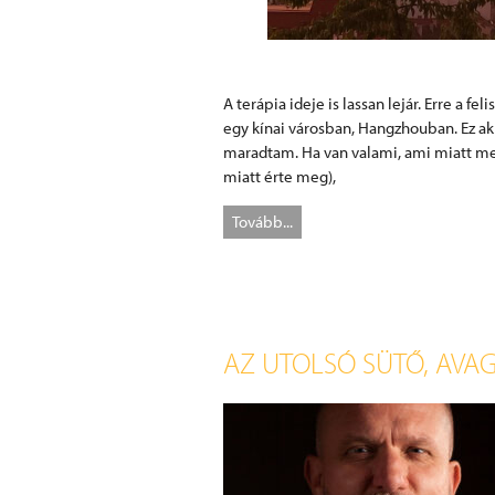
A terápia ideje is lassan lejár. Erre a f
egy kínai városban, Hangzhouban. Ez akko
maradtam. Ha van valami, ami miatt me
miatt érte meg),
Tovább...
AZ UTOLSÓ SÜTŐ, AVA