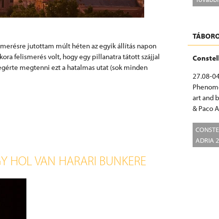
TÁBORO
elismerésre jutottam múlt héten az egyik állítás napon
ra felismerés volt, hogy egy pillanatra tátott szájjal
Conste
gérte megtenni ezt a hatalmas utat (sok minden
27.08-04
Phenome
art and 
& Paco A
CONSTE
ADRIA 
GY HOL VAN HARARI BUNKERE