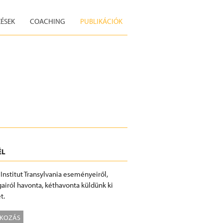
ÉSEK
COACHING
PUBLIKÁCIÓK
ÉL
 Institut Transylvania eseményeiről,
airól havonta, kéthavonta küldünk ki
t.
TKOZÁS