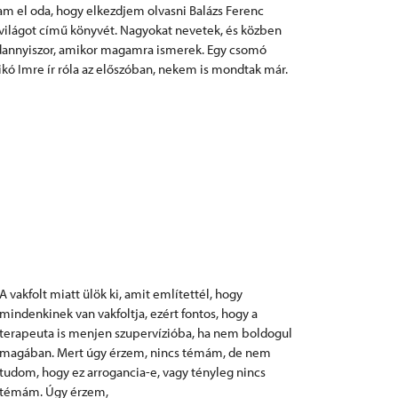
am el oda, hogy elkezdjem olvasni Balázs Ferenc
világot című könyvét. Nagyokat nevetek, és közben
ndannyiszor, amikor magamra ismerek. Egy csomó
kó Imre ír róla az előszóban, nekem is mondtak már.
A vakfolt miatt ülök ki, amit említettél, hogy
mindenkinek van vakfoltja, ezért fontos, hogy a
terapeuta is menjen szupervízióba, ha nem boldogul
magában. Mert úgy érzem, nincs témám, de nem
tudom, hogy ez arrogancia-e, vagy tényleg nincs
témám. Úgy érzem,