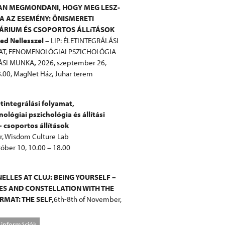
AN MEGMONDANI, HOGY MEG LESZ-
VA AZ ESEMÉNY: ÖNISMERETI
ÁRIUM ÉS CSOPORTOS ÁLLíTÁSOK
ied Nellesszel
– LIP: ÉLETINTEGRÁLÁSI
T, FENOMENOLÓGIAI PSZICHOLÓGIA
TÁSI MUNKA
,
2026, szeptember 26,
.00, MagNet Ház, Juhar terem
etintegrálási folyamat,
lógiai pszichológia és állítási
 csoportos állítások
r, Wisdom Culture Lab
óber 10, 10.00 – 18.00
ELLES AT CLUJ: BEING YOURSELF –
ES AND CONSTELLATION WITH THE
MAT: THE SELF,
6th-8th of November,
 információk