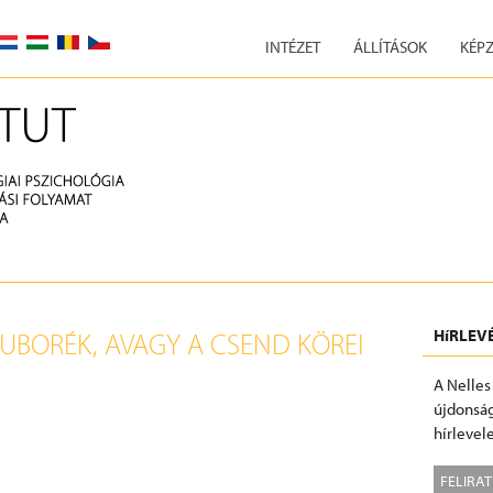
INTÉZET
ÁLLÍTÁSOK
KÉPZ
HíRLEV
UBORÉK, AVAGY A CSEND KÖREI
A Nelles
újdonság
hírlevele
FELIRA