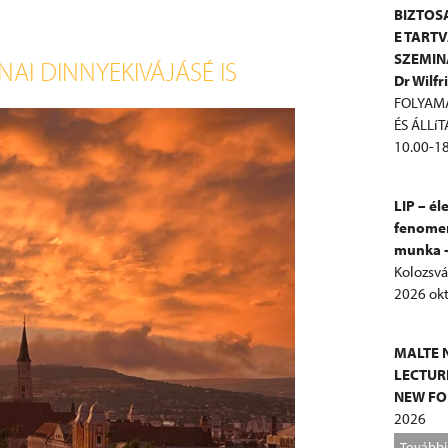
BIZTOS
E TART
SZEMIN
ÍNAI DINNYEKIVÁJÁSÉ IS
Dr Wilfr
FOLYAMA
ÉS ÁLLí
10.00-18
LIP – él
fenomeno
munka –
Kolozsvá
2026 okt
MALTE N
LECTUR
NEW FOR
2026
További