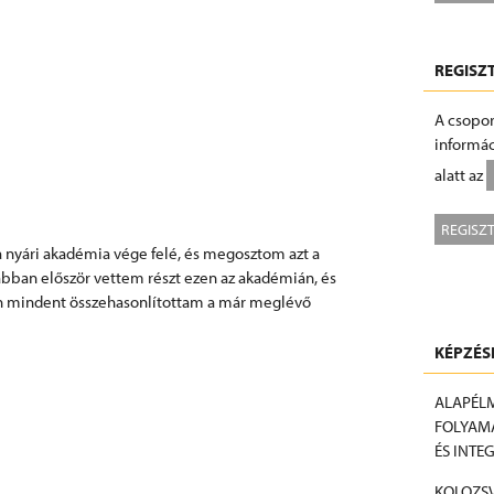
REGISZ
A csopor
informác
alatt az
REGISZ
nyári akadémia vége felé, és megosztom azt a
ábban először vettem részt ezen az akadémián, és
en mindent összehasonlítottam a már meglévő
KÉPZÉS
ALAPÉLM
FOLYAMA
ÉS INTE
KOLOZSV