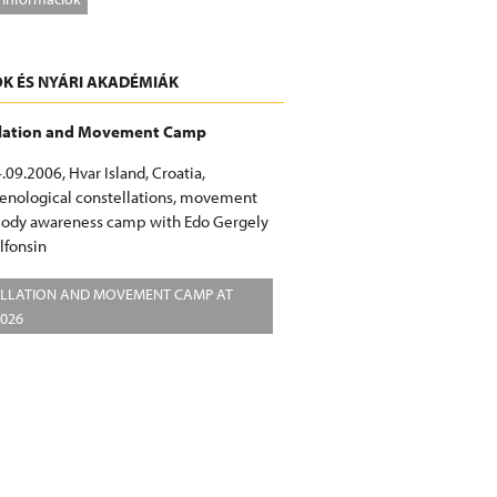
K ÉS NYÁRI AKADÉMIÁK
llation and Movement Camp
.09.2006, Hvar Island, Croatia,
nological constellations, movement
body awareness camp with Edo Gergely
lfonsin
LLATION AND MOVEMENT CAMP AT
2026