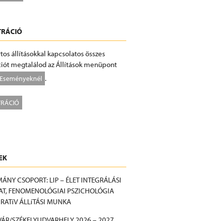
TRÁCIÓ
tos állításokkal kapcsolatos összes
iót megtalálod az Állítások menüpont
.
Eseményeknél
TRÁCIÓ
EK
ÁNY CSOPORT: LIP – ÉLET INTEGRÁLÁSI
T, FENOMENOLÓGIAI PSZICHOLÓGIA
GRATíV ÁLLíTÁSI MUNKA
ÁR/SZÉKELYUDVARHELY 2026 – 2027,