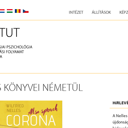
INTÉZET
ÁLLÍTÁSOK
KÉPZ
S KÖNYVEI NÉMETÜL
HíRLEV
A Nelles
újdonság