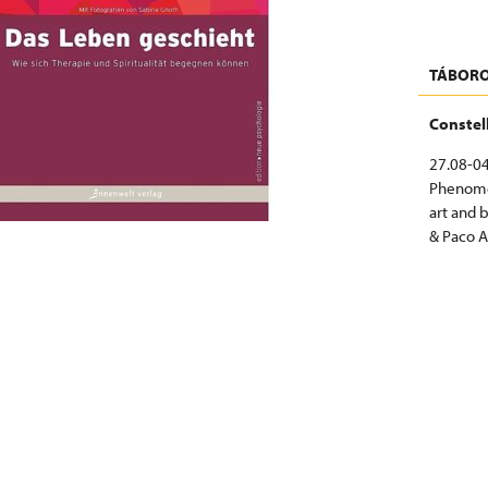
TÁBORO
Conste
27.08-04
Phenome
art and 
& Paco A
CONSTE
ADRIA 2