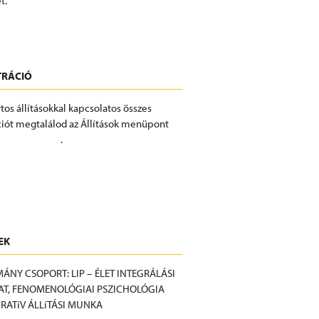
t.
KOZÁS
TRÁCIÓ
tos állításokkal kapcsolatos összes
iót megtalálod az Állítások menüpont
Eseményeknél
.
RÁCIÓ
EK
ÁNY CSOPORT: LIP – ÉLET INTEGRÁLÁSI
T, FENOMENOLÓGIAI PSZICHOLÓGIA
GRATíV ÁLLíTÁSI MUNKA