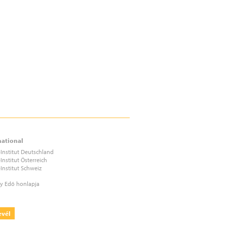
national
-Institut Deutschland
-Institut Österreich
-Institut Schweiz
y Edó honlapja
evél