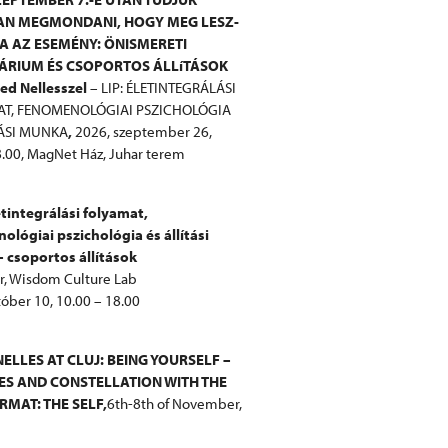
AN MEGMONDANI, HOGY MEG LESZ-
VA AZ ESEMÉNY: ÖNISMERETI
ÁRIUM ÉS CSOPORTOS ÁLLíTÁSOK
ied Nellesszel
– LIP: ÉLETINTEGRÁLÁSI
T, FENOMENOLÓGIAI PSZICHOLÓGIA
TÁSI MUNKA
,
2026, szeptember 26,
.00, MagNet Ház, Juhar terem
etintegrálási folyamat,
lógiai pszichológia és állítási
 csoportos állítások
r, Wisdom Culture Lab
óber 10, 10.00 – 18.00
ELLES AT CLUJ: BEING YOURSELF –
ES AND CONSTELLATION WITH THE
MAT: THE SELF,
6th-8th of November,
információk