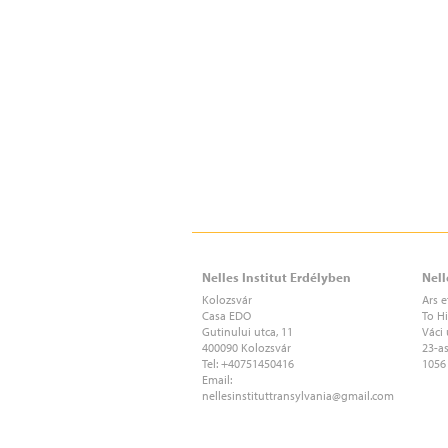
Nelles Institut Erdélyben
Nell
Kolozsvár
Ars e
Casa EDO
To H
Gutinului utca, 11
Váci 
400090 Kolozsvár
23-a
Tel: +40751450416
1056
Email:
nellesinstituttransylvania
@gmail.com