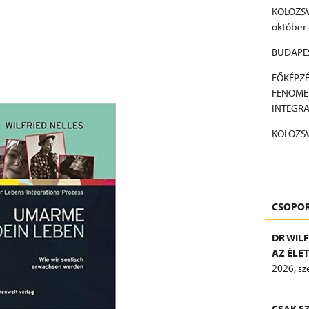
KOLOZSV
október 
BUDAPEST
FŐKÉPZÉ
FENOMEN
INTEGRA
KOLOZSV
További 
CSOPOR
DR WIL
AZ ÉLE
2026, sz
CSAK S