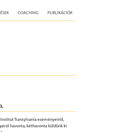
ÉSEK
COACHING
PUBLIKÁCIÓK
ÉL
 Institut Transylvania eseményeiről,
airól havonta, kéthavonta küldünk ki