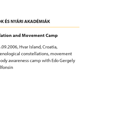
K ÉS NYÁRI AKADÉMIÁK
llation and Movement Camp
.09.2006, Hvar Island, Croatia,
nological constellations, movement
body awareness camp with Edo Gergely
lfonsin
LLATION AND MOVEMENT CAMP AT
026