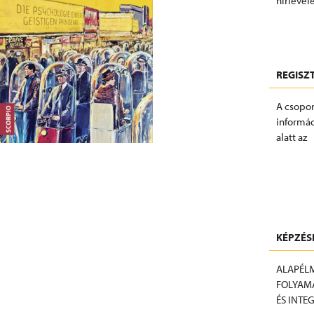
hírlevele
FELIRAT
REGISZ
A csopor
informác
alatt az
REGISZT
KÉPZÉS
ALAPÉLM
FOLYAMA
ÉS INTE