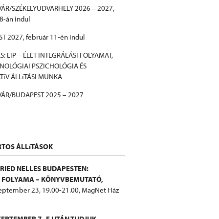
ÁR/SZÉKELYUDVARHELY 2026 – 2027,
8-án indul
 2027, február 11-én indul
S: LIP – ÉLET INTEGRÁLÁSI FOLYAMAT,
OLÓGIAI PSZICHOLÓGIA ÉS
TíV ÁLLíTÁSI MUNKA
ÁR/BUDAPEST 2025 – 2027
információk
TOS ÁLLíTÁSOK
FRIED NELLES BUDAPESTEN:
T FOLYAMA – KÖNYVBEMUTATÓ,
eptember 23, 19.00-21.00, MagNet Ház
ZEPTEMBER 7.-E UTÁN TUDJUK