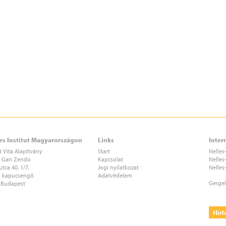
es Institut Magyarországon
Links
Inter
t Vita Alapítvány
Start
Nelles
i Gan Zendo
Kapcsolat
Nelles
utca 40. 1/7,
Jogi nyilatkozat
Nelles
s kapucsengő
Adatvédelem
Gergel
 Budapest
Hírl