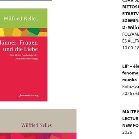
BIZTOS
E TART
SZEMIN
Dr Wilfr
FOLYAMA
ÉS ÁLLí
10.00-18
LIP – él
fenomeno
munka –
Kolozsvá
2026 okt
MALTE N
LECTUR
NEW FOR
2026
További 