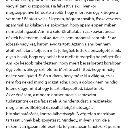
vagy álltam ki stoppolni. Ha felvett valaki, ilyenkor
megszeppenve kérdezte a sofőr, hogy miért van úgy kibőgve a
szemem? Bántott valaki? Igeeen, bőgtem tovább, összevesztem
apámmal! És kifakadva elzokogtam, hogy apám éppen miben
nem adott igazat. Amire a sofőrök általában csak zavart arccal
néztek hol engem, hol az utat, és nem mondtak semmit. Ez az
időszak vagy két, három évig tartott. Aztán valami bennem
átbillent, utána teljesen más jellegűek lettek a beszélgetéseink,
olyan is volt, hogy egy pohár bor mellett reggelig beszélgettünk.
Amikor később rákérdeztem, hogy miért beszélgetett korábban
úgy velem, ahogy, ezt felelte: Mert te azt hitted, hogy mindig
neked van igazad. És én tudtam, hogy mész ki a világba, és az
nem fog neked mindig igazat adni. Hogy a dolgok nem mindig
lesznek úgy, mint ahogy te azt elképzelted. Edzettelek.
Az az érzésem, a modern ember most a kamaszkori
tudatszintnek ezt a fázisát éli. A mindentudást, a részletekig
megismerés illúzióját és ezáltal leigázhatóságát,
birtokolhatóságát, kontrollálhatóságát. A végtelen marokban
tartását. Ennek bebizonyítását. Mindegy, milyen áron, de a
nekem van igazam elérését. Ha folyamatosan tanulok, képezem