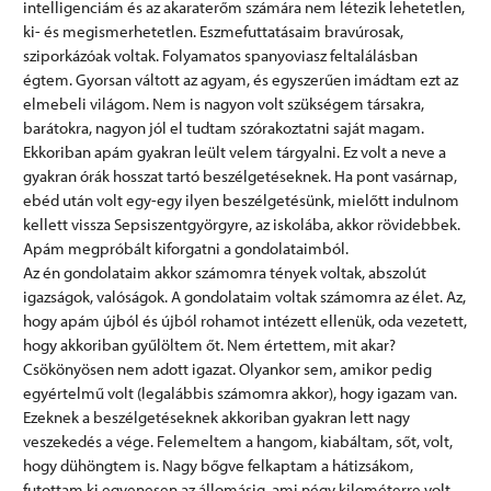
intelligenciám és az akaraterőm számára nem létezik lehetetlen,
ki- és megismerhetetlen. Eszmefuttatásaim bravúrosak,
sziporkázóak voltak. Folyamatos spanyoviasz feltalálásban
égtem. Gyorsan váltott az agyam, és egyszerűen imádtam ezt az
elmebeli világom. Nem is nagyon volt szükségem társakra,
barátokra, nagyon jól el tudtam szórakoztatni saját magam.
Ekkoriban apám gyakran leült velem tárgyalni. Ez volt a neve a
gyakran órák hosszat tartó beszélgetéseknek. Ha pont vasárnap,
ebéd után volt egy-egy ilyen beszélgetésünk, mielőtt indulnom
kellett vissza Sepsiszentgyörgyre, az iskolába, akkor rövidebbek.
Apám megpróbált kiforgatni a gondolataimból.
Az én gondolataim akkor számomra tények voltak, abszolút
igazságok, valóságok. A gondolataim voltak számomra az élet. Az,
hogy apám újból és újból rohamot intézett ellenük, oda vezetett,
hogy akkoriban gyűlöltem őt. Nem értettem, mit akar?
Csökönyösen nem adott igazat. Olyankor sem, amikor pedig
egyértelmű volt (legalábbis számomra akkor), hogy igazam van.
Ezeknek a beszélgetéseknek akkoriban gyakran lett nagy
veszekedés a vége. Felemeltem a hangom, kiabáltam, sőt, volt,
hogy dühöngtem is. Nagy bőgve felkaptam a hátizsákom,
futottam ki egyenesen az állomásig, ami négy kilométerre volt,