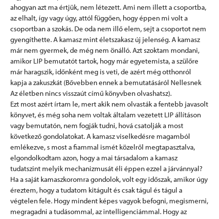
ahogyan azt ma értjük, nem létezett. Ami nem illett a csoportba,
az elhalt, így vagy úgy, attól függően, hogy éppen mi volt a
csoportban a szokás. De oda nem illő elem, sejt a csoportot nem
gyengíthette. A kamasz mint életszakasz új jelenség. A kamasz
már nem gyermek, de még nem önálló. Azt szoktam mondani,
amikor LIP bemutatót tartok, hogy már egyetemista, a szülőre
már haragszik, időnként meg is veti, de azért még otthonról
kapja a zakuszkát (Bővebben ennek a bemutatásáról Nellesnek
Az életben nincs visszaút című könyvben olvashatsz).
Ezt most azért írtam le, mert akik nem olvasták a fentebb javasolt
könyvet, és még soha nem voltak általam vezetett LIP állításon
vagy bemutatón, nem fogják tudni, hová csatolják a most
következő gondolatokat. A kamasz viselkedésre magamból
emlékezve, s most a fiammal ismét közelről megtapasztalva,
elgondolkodtam azon, hogy a mai társadalom a kamasz
tudatszint melyik mechanizmusát éli éppen ezzel a járvánnyal?
Ha a saját kamaszkoromra gondolok, volt egy időszak, amikor úgy
éreztem, hogy a tudatom kitágult és csak tágul és tágul a
végtelen fele. Hogy mindent képes vagyok befogni, megismerni,
megragadni a tudásommal, az intelligenciámmal. Hogy az