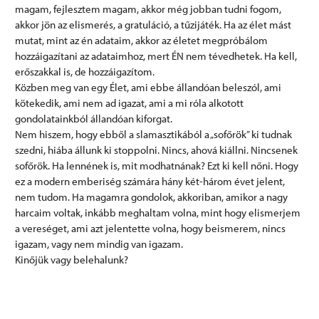
magam, fejlesztem magam, akkor még jobban tudni fogom,
akkor jön az elismerés, a gratuláció, a tűzijáték. Ha az élet mást
mutat, mint az én adataim, akkor az életet megpróbálom
hozzáigazítani az adataimhoz, mert ÉN nem tévedhetek. Ha kell,
erőszakkal is, de hozzáigazítom.
Közben meg van egy Élet, ami ebbe állandóan beleszól, ami
kötekedik, ami nem ad igazat, ami a mi róla alkotott
gondolatainkból állandóan kiforgat.
Nem hiszem, hogy ebből a slamasztikából a „sofőrök” ki tudnak
szedni, hiába állunk ki stoppolni. Nincs, ahová kiállni. Nincsenek
sofőrök. Ha lennének is, mit modhatnának? Ezt ki kell nőni. Hogy
ez a modern emberiség számára hány két-három évet jelent,
nem tudom. Ha magamra gondolok, akkoriban, amikor a nagy
harcaim voltak, inkább meghaltam volna, mint hogy elismerjem
a vereséget, ami azt jelentette volna, hogy beismerem, nincs
igazam, vagy nem mindig van igazam.
Kinőjük vagy belehalunk?