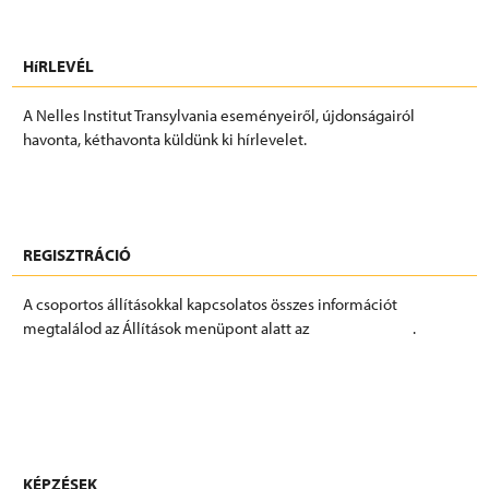
HíRLEVÉL
A Nelles Institut Transylvania eseményeiről, újdonságairól
havonta, kéthavonta küldünk ki hírlevelet.
FELIRATKOZÁS
REGISZTRÁCIÓ
A csoportos állításokkal kapcsolatos összes információt
megtalálod az Állítások menüpont alatt az
Eseményeknél
.
REGISZTRÁCIÓ
KÉPZÉSEK