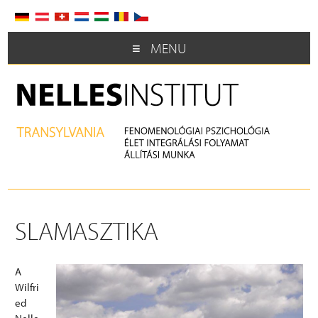
MENU
SLAMASZTIKA
A
Wilfri
ed