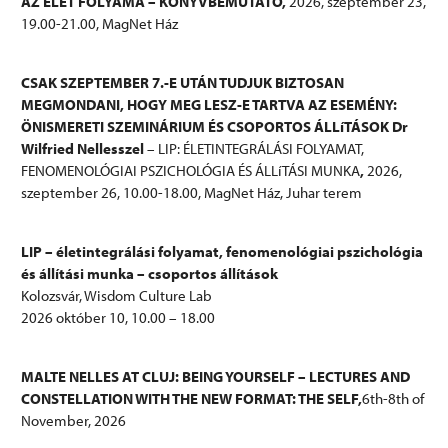
AZ ÉLET FOLYAMA – KÖNYVBEMUTATÓ,
2026, szeptember 23,
19.00-21.00, MagNet Ház
CSAK SZEPTEMBER 7.-E UTÁN TUDJUK BIZTOSAN
MEGMONDANI, HOGY MEG LESZ-E TARTVA AZ ESEMÉNY:
ÖNISMERETI SZEMINÁRIUM ÉS CSOPORTOS ÁLLíTÁSOK Dr
Wilfried Nellesszel
– LIP: ÉLETINTEGRÁLÁSI FOLYAMAT,
FENOMENOLÓGIAI PSZICHOLÓGIA ÉS ÁLLíTÁSI MUNKA
,
2026,
szeptember 26, 10.00-18.00, MagNet Ház, Juhar terem
LIP – életintegrálási folyamat, fenomenológiai pszichológia
és állítási munka – csoportos állítások
Kolozsvár, Wisdom Culture Lab
2026 október 10, 10.00 – 18.00
MALTE NELLES AT CLUJ: BEING YOURSELF – LECTURES AND
CONSTELLATION WITH THE NEW FORMAT: THE SELF,
6th-8th of
November, 2026
További információk