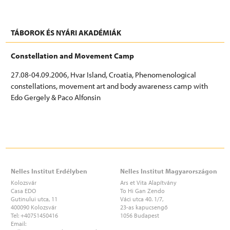
TÁBOROK ÉS NYÁRI AKADÉMIÁK
Constellation and Movement Camp
27.08-04.09.2006, Hvar Island, Croatia, Phenomenological
constellations, movement art and body awareness camp with
Edo Gergely & Paco Alfonsin
CONSTELLATION AND MOVEMENT CAMP AT ADRIA 2026
Nelles Institut Erdélyben
Nelles Institut Magyarországon
Kolozsvár
Ars et Vita Alapítvány
Casa EDO
To Hi Gan Zendo
Gutinului utca, 11
Váci utca 40. 1/7,
400090 Kolozsvár
23-as kapucsengő
Tel: +40751450416
1056 Budapest
Email: